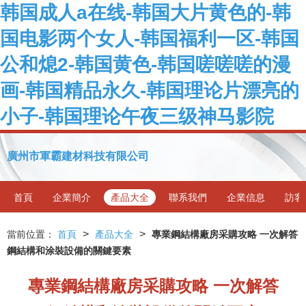
韩国成人a在线-韩国大片黄色的-韩
国电影两个女人-韩国福利一区-韩国
公和熄2-韩国黄色-韩国嗟嗟嗟的漫
画-韩国精品永久-韩国理论片漂亮的
小子-韩国理论午夜三级神马影院
廣州市軍霸建材科技有限公司
首頁
企業簡介
產品大全
聯系我們
企業信息
訪客
>
>
當前位置：
首頁
產品大全
專業鋼結構廠房采購攻略 一次解答
鋼結構和涂裝設備的關鍵要素
專業鋼結構廠房采購攻略 一次解答